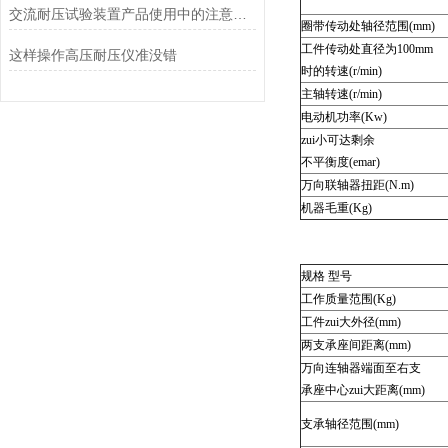
交流耐压试验装置产品使用中的注意事项
圈带传动处轴径范围(mm)
工件传动处直径为100mm
这样操作高压耐压仪准没错
时的转速(r/min)
主轴转速(r/min)
电动机功率(Kw)
zui小可达剩余
不平衡度(emar)
万向联轴器扭距(N.m)
机器毛重(Kg)
规格 型号
工作质量范围(Kg)
工件zui大外径(mm)
两支承座间距离(mm)
万向连轴器端面至右支
承座中心zui大距离(mm)
支承轴径范围(mm)