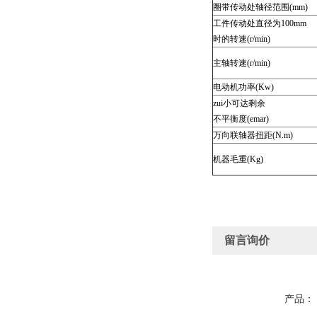
圈带传动处轴径范围(mm)
工件传动处直径为100mm
时的转速(r/min)
主轴转速(r/min)
电动机功率(Kw)
zui小可达剩余
不平衡度(emar)
万向联轴器扭距(N.m)
机器毛重(Kg)
留言询价
产品：