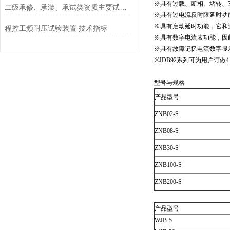
※具有过载、断相、堵转、
二级承修、承装、承试类资质主要试验设备配置表
※具有过电流反时限延时功
※具有启动延时功能，它和
程控工频耐压试验装置 技术指标
※具有数字电流表功能，因
※具有故障记忆电流数字显
※JDB92系列可为用户订做4
型号与规格
产品型号
ZNB02-S
ZNB08-S
ZNB30-S
ZNB100-S
ZNB200-S
产品型号
WJB-5