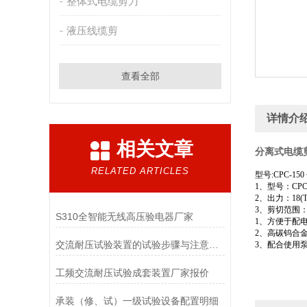
整体式电缆剪刀
液压线缆剪
查看全部
详情介
相关文章
分离式电缆剪
RELATED ARTICLES
型号:CPC-1
1、型号：CPC-
2、出力：18(T
3、剪切范围：￠
S310全智能无线高压验电器厂家
1、方便于配
2、高碳钨合金
交流耐压试验装置的试验步骤与注意事项
3、配合使用泵浦Z
工频交流耐压试验成套装置厂家报价
承装（修、试）一级试验设备配置明细