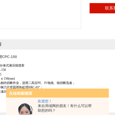
联系
绍
CPC-150
50 分体式液压线缆剪
150
)
150(mm)
电相内切断作业，适用二高压PE、IV电线、线切断迅速；
钢刀片坚固用热处理HRC-65°；
CB6-5-A/CP-700-2A系列。
欢迎您！
来自局域网的朋友！有什么可以帮
助您的吗？