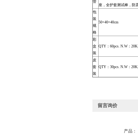
管
座，全护套测试棒，防
包
装
50×40×40cm
规
格
彩
盒
QTY：60pcs. N.W：20K
装
皮
套
QTY：30pcs. N.W：20K
装
留言询价
产品：