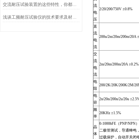
交流耐压试验装置的这些特性，你都了解吗？
流
2/20/200/750V ±0.8%
电
浅谈工频耐压试验仪的技术要求及材料选用
压
直
流
200u/2m/20m/200m/20A ±
电
流
交
流
2m/20m/200m/20A ±0.2%
电
流
电
200/2K/20K/200K/2M/2
阻
电
2n/20n/200n/2u/20u ±2.5
容
频
20KHz ±1.5%
率
0-1000hFE（PNP/NPN
晶
二极管测试，导通蜂鸣，连
体
过载保护，自动开关闭