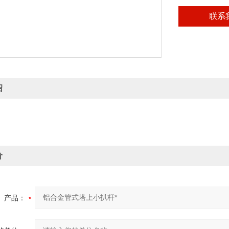
联系
绍
价
产品：