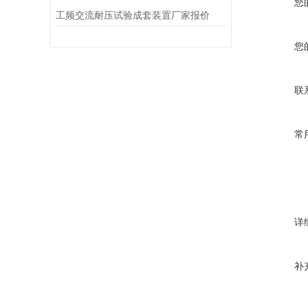
您
工频交流耐压试验成套装置厂家报价
您
联
常
详
补