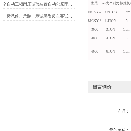
型号
zui大牵引力
标准扬
全自动工频耐压试验装置自动化原理与智能化维护策略
RICKY-2
0.75TON
1.5m
一级承修、承装、承试类资质主要试验设备配置表
RICKY-3
1.5TON
1.5m
3000
3TON
1.5m
4000
4TON
1.5m
6000
6TON
1.5m
留言询价
产品：
您的单位：