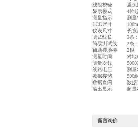
线阻校验
避免
显示模式
4位
测量指示
测量
LCD尺寸
108
仪表尺寸
长宽高
测试线长
3条
简易测试线
2条：
辅助接地棒
2根
测量时间
对地
测量次数
500
线路电压
测量
数据存储
50
数据查阅
数据
溢出显示
超量
留言询价