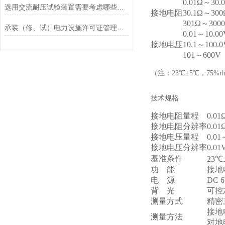
0.01Ω～30.
选用交流耐压试验装置需要考虑哪些问题
接地电阻
30.1Ω～300
301Ω～300
承装（修、试）电力设施许可证管理办法
0.01～10.0
接地电压
10.1～100.0
101～600V
（注：23℃±5℃，75%
技术规格
接地电阻量程
0.0
接地电阻分辨率
0.01
接地电压量程
0.0
接地电压分辨率
0.01
基准条件
23℃
功 能
接地
电 源
DC 
背 光
可控
测量方式
精密
接地
测量方法
对地