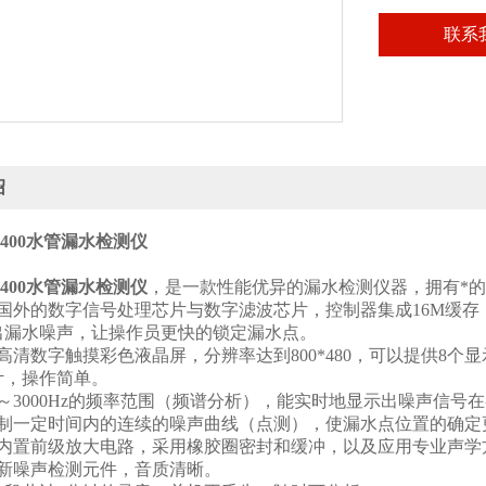
联系
绍
L400水管漏水检测仪
：
L400水管漏水检测仪
，是一款性能优异的漏水检测仪器，拥有*
了国外的数字信号处理芯片与数字滤波芯片，控制器集成16M缓
出漏水噪声，让操作员更快的锁定漏水点。
高清数字触摸彩色液晶屏，分辨率达到800*480，可以提供8
计，操作简单。
0～3000Hz的频率范围（频谱分析），能实时地显示出噪声信号
绘制一定时间内的连续的噪声曲线（点测），使漏水点位置的确定
器内置前级放大电路，采用橡胶圈密封和缓冲，以及应用专业声学
全新噪声检测元件，音质清晰。