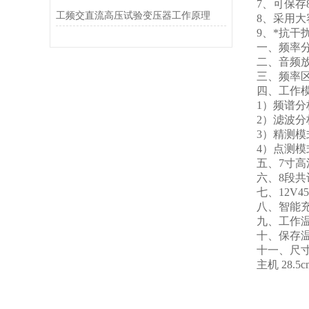
7、可保存
工频交直流高压试验变压器工作原理
8、采用
9、*抗
一、频率分
二、音频放
三、频率区间
四、工作
1）频谱分
2）滤波
3）精测
4）点测模
五、7寸
六、8段
七、12V4
八、智能
九、工作温
十、保存温
十一、尺寸（长
主机 28.5cm