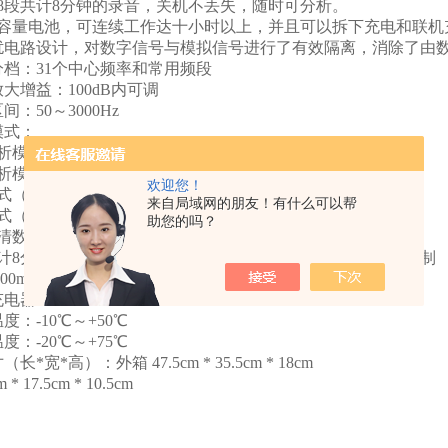
8段共计8分钟的录音，关机不丢失，随时可分析。
大容量电池，可连续工作达十小时以上，并且可以拆下充电和联机
干扰电路设计，对数字信号与模拟信号进行了有效隔离，消除了由
档：31个中心频率和常用频段
大增益：100dB内可调
：50～3000Hz
模式：
析模式（50～3000Hz范围的噪声信号实时显示）
分析模式（各频段的噪声信号实时显示）
欢迎您！
模式（噪声信号小值记忆显示）
来自局域网的朋友！有什么可以帮
式（5、10、15、20、25、30分钟的时间-噪声信号曲线）
助您的吗？
高清数字触摸彩色液晶屏
共计8分钟录音存储、回放功能，关机不丢失，可删除和重复录制
500mAH可充电电池
充电器
度：-10℃～+50℃
度：-20℃～+75℃
*宽*高）：外箱 47.5cm * 35.5cm * 18cm
 * 17.5cm * 10.5cm