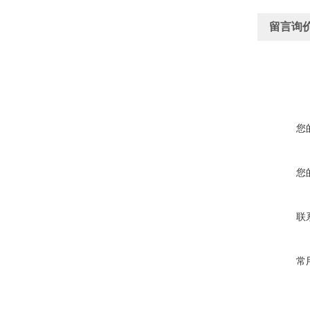
留言询
您
您
联
常