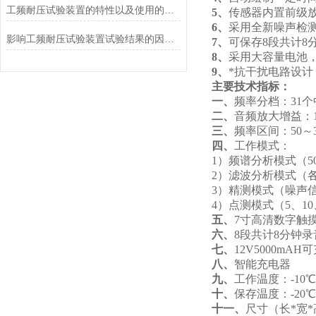
工频耐压试验装置的特性以及使用的主要事项
5、
传感器内置前级
6、
采用全新噪声检
影响工频耐压试验装置试验结果的因素有哪些
7、
可保存8段共计
8、
采用大容量电池
9、
*抗干扰电路设
主要技术指标：
一、
频率分档：31
二、
音频放大增益：1
三、
频率区间：50～3
四、
工作模式：
1）频谱分析模式（5
2）滤波分析模式（
3）精测模式（噪声
4）点测模式（5、10
五、
7寸高清数字触
六、
8段共计8分钟
七、
12V5000mA
八、
智能充电器
九、
工作温度：-10℃
十、
保存温度：-20℃
十一、
尺寸（长*宽*高）