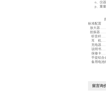
o、仪器箱尺寸
p、重量：J
JT—30
手提箱包
探测深
标准配置
放大器……
拾振器……
听音杆……
耳 机……
充电器……
说明书……
保修卡……
手提铝合金
备用电池组
留言询