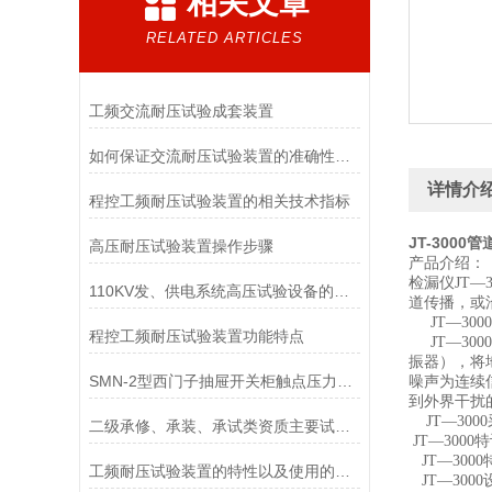
相关文章
RELATED ARTICLES
工频交流耐压试验成套装置
如何保证交流耐压试验装置的准确性和可靠性
详情介
程控工频耐压试验装置的相关技术指标
JT-3000
高压耐压试验装置操作步骤
产品介绍：
检漏仪JT
110KV发、供电系统高压试验设备的配置
道传播，或
JT—30
程控工频耐压试验装置功能特点
JT—30
振器），将
SMN-2型西门子抽屉开关柜触点压力检测仪技术参数
噪声为连续
到外界干扰
JT—30
二级承修、承装、承试类资质主要试验设备配置表
JT—30
JT—30
工频耐压试验装置的特性以及使用的主要事项
JT—30