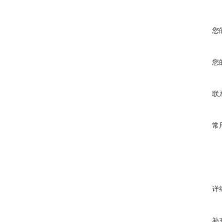
您
您
联
常
详
补