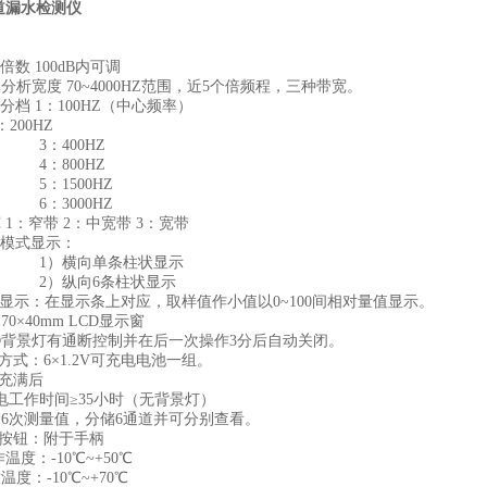
管道漏水检测仪
 100dB内可调
宽度 70~4000HZ范围，近5个倍频程，三种带宽。
 1：100HZ（中心频率）
0HZ
00HZ
00HZ
500HZ
000HZ
：窄带 2：中宽带 3：宽带
模式显示：
向单条柱状显示
向6条柱状显示
示：在显示条上对应，取样值作小值以0~100间相对量值显示。
×40mm LCD显示窗
背景灯有通断控制并在后一次操作3分后自动关闭。
式：6×1.2V可充电电池一组。
充满后
时间≥35小时（无背景灯）
次测量值，分储6通道并可分别查看。
按钮：附于手柄
：-10℃~+50℃
：-10℃~+70℃