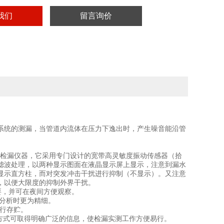
我们
留言询价
道系统的测漏，当管道内流体在压力下逸出时，产生噪音能沿管
的检漏仪器，它采用专门设计的宽带高灵敏度振动传感器（拾
滤波处理，以两种显示图面在液晶显示屏上显示，注意到漏水
显示直方柱，而对突发冲击干扰进行抑制（不显示）。又注意
，以便大限度的抑制外界干扰。
要，并可在夜间方便观察。
率分析时更为精细。
进行存贮。
作方式可取得明确广泛的信息，使检漏实测工作方便易行。