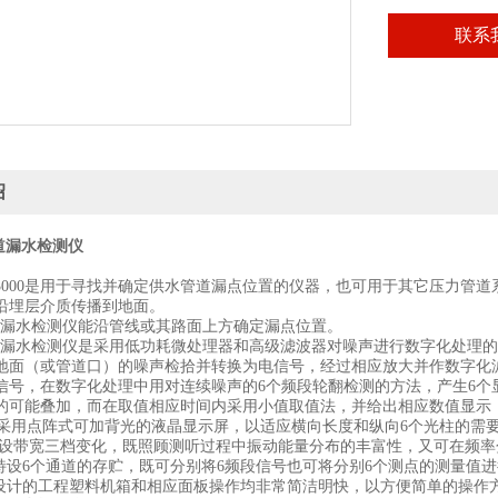
联系
绍
管道漏水检测仪
—3000是用于寻找并确定供水管道漏点位置的仪器，也可用于其它压力管
沿埋层介质传播到地面。
00漏水检测仪能沿管线或其路面上方确定漏点位置。
00漏水检测仪是采用低功耗微处理器和高级滤波器对噪声进行数字化处理
地面（或管道口）的噪声检拾并转换为电信号，经过相应放大并作数字化
信号，在数字化处理中用对连续噪声的6个频段轮翻检测的方法，产生6个
的可能叠加，而在取值相应时间内采用小值取值法，并给出相应数值显示
00采用点阵式可加背光的液晶显示屏，以适应横向长度和纵向6个光柱的需
00特设带宽三档变化，既照顾测听过程中振动能量分布的丰富性，又可在频
00特设6个通道的存贮，既可分别将6频段信号也可将分别6个测点的测量值
00设计的工程塑料机箱和相应面板操作均非常简洁明快，以方便简单的操