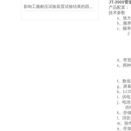
JT-3000
影响工频耐压试验装置试验结果的因素有哪些
产品配置：
技术参数
a、放大倍数
b、频率分析
c、频率分档
2：20
3：4
4：8
5：1
6：3
d、带宽 1
e、两种
1）横
2）纵
f、数值显
g、屏幕70
h、LCD
i、供电方
j、电池
供电工作
k、存储6
l、消音
m、操作温度
n、存放温度