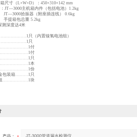
（L×W×D）：450×310×142 mm
T—3000主机箱内件（包括电池）1.2kg
00拾振器（附座插连线） 0.6kg
总重 5.2kg
度达4米
………………1只（内置镍氢电池组）
………………1只
………………1付
………………1付
………………1只
………………1本
………………1份
包装箱………1只
………………1块
价
产品：