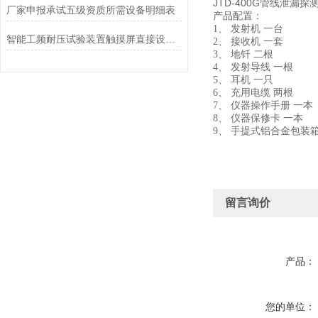
JTD-400G管线泄漏探
厂家申报承试五级资质所需设备明细表
产品配置：
1、 发射机 一台
智能工频耐压试验装置触摸屏直接设定试验变压器变比的便捷性分析
2、 接收机 一套
3、 地钎 二根
4、 发射导线 一根
5、 耳机 一只
6、 充用电缆 两根
7、 仪器操作手册 一本
8、 仪器保修卡 一本
9、 手提式铝合金包装箱
留言询价
产品：
您的单位：