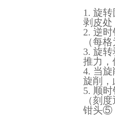
1.
旋转
剥皮处
2.
逆时
（每格
3.
旋转
推力，
4.
当旋
旋削，
5.
顺时
（刻度
钳头⑤