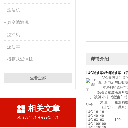
注油机
真空滤油机
滤油机
滤油车
详情介绍
板框式滤油机
LUC滤油车/精细滤油车
（
查看全部
我公司设计制造的
滤。对节油与回收
本系列的滤油车设
级滤芯精度采用10微
一、滤油小车 /滤油车
流 量
粗滤精
型号
相关文章
（升/分）
（微米
LUC-16
16
LUC-40
40
RELATED ARTICLES
LUC-63
63
100
LUC-100
100
LUC-125
125