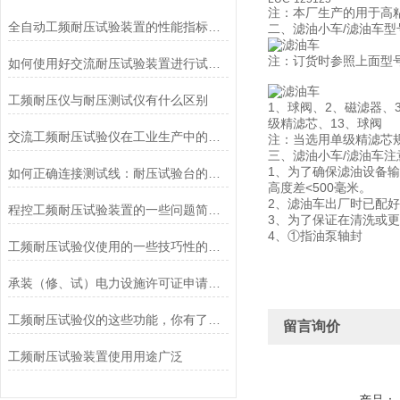
注：本厂生产的用于高粘
全自动工频耐压试验装置的性能指标包括哪些
二、滤油小车/滤油车型
注：订货时参照上面型
如何使用好交流耐压试验装置进行试验呢？
工频耐压仪与耐压测试仪有什么区别
1、球阀、2、磁滤器、
级精滤芯、13、球阀
交流工频耐压试验仪在工业生产中的应用
注：当选用单级精滤芯
三、滤油小车/滤油车注
1、为了确保滤油设备
如何正确连接测试线：耐压试验台的接线方法与注意事项
高度差<500毫米。
2、滤油车出厂时已配好
程控工频耐压试验装置的一些问题简单简述
3、为了保证在清洗或
4、①指油泵轴封
工频耐压试验仪使用的一些技巧性的问题操作
承装（修、试）电力设施许可证申请条件
工频耐压试验仪的这些功能，你有了解吗？
留言询价
工频耐压试验装置使用用途广泛