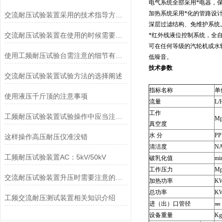
电气系统全部采用*电器，
加热系统采用*化的管路设计
交流耐压试验装置采用的技术指导方针策略
深层过滤结构、免维护系统
交流耐压试验装置在使用的时候需要注意哪些事项？
*红外线液位控制系统，全
可在任何等级的汽轮机或水
使用工频耐压试验台需注意的细节有哪些
低噪音。
技术参数
交流耐压试验装置试验方法的选择阐述
指标名称
单
使用液压千斤顶的注意事项
流量
L/
工作
工频耐压试验装置试验操作中应当注意的问题
Mp
真空度
水 分
P
这样操作高压耐压仪准没错
清洁度
N
工频耐压试验装置AC：5kV/50kV
破乳化值
mi
工作压力
Mp
交流耐压试验装置升压时需要注意的事项有哪些
加热功率
K
总功率
K
工频交流耐压测试装置相关知识介绍
进（出）口管径
㎜
设备重量
Kg