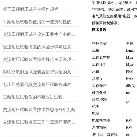
采用优质滤材，纳污量大、
关于工频耐压试验台操作规程
*的脱气、脱水系统：采用
电气系统全部采用*电器，
工频耐压试验仪使用的一些技巧性的问题操作
低噪声特制油泵。
技术参数
交流工频耐压试验仪在工业生产中的应用
指标名称
单位
交流耐压试验装置的试验步骤与注意事项
流量
L/min
工作真空度
Mpa
交流耐压试验装置操作规范主要表现在哪些方面？
工作压力
Mpa
影响交流耐压试验装置进行试验的几个因素
水份
PPM
清洁度
NAS
电压互感器倍频交流耐压试验仪基本原理
工作噪声
dB(A)
破乳化值
min
工频耐压试验仪的不断改进过程
恒温控制
℃
范围
交流耐压试验装置技术性思考分析判断
电源
电加热功率
KW
交流耐压试验装置工作时需遵守哪些要求
总电功率
KW
进（出）口管径
㎜