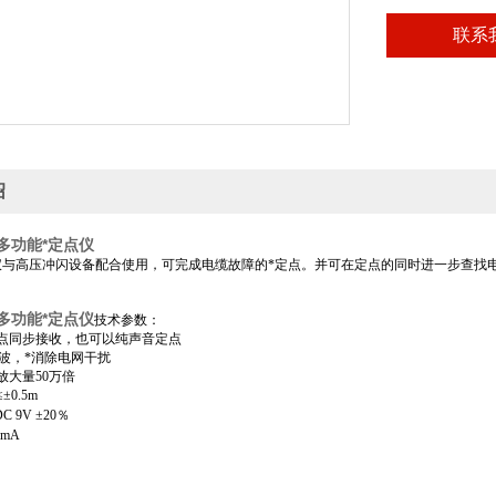
联系
绍
B 多功能*定点仪
仪与高压冲闪设备配合使用，可完成电缆故障的*定点。并可在定点的同时进一步查找
B 多功能*定点仪
技术参数：
点同步接收，也可以纯声音定点
陷波，*消除电网干扰
放大量50万倍
0.5m
 9V ±20％
mA