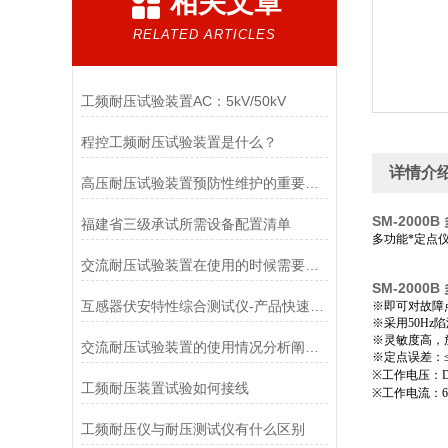
相关文章
RELATED ARTICLES
工频耐压试验装置AC：5kV/50kV
程控工频耐压试验装置是什么？
详情介
高压耐压试验装置预防性维护的重要性与实施
SM-2000
福建省三级承试所需设备配置清单
多功能*定点
交流耐压试验装置在使用的时候需要注意哪些事项？
SM-2000
互感器伏安特性综合测试仪-产品快速选型
※即可对故障
※采用50Hz
※灵敏度高，
交流耐压试验装置的使用情况分析阐述概述
※定点误差：≤±
※工作电压：DC
工频耐压装置试验如何接线
※工作电流：6
工频耐压仪与耐压测试仪有什么区别