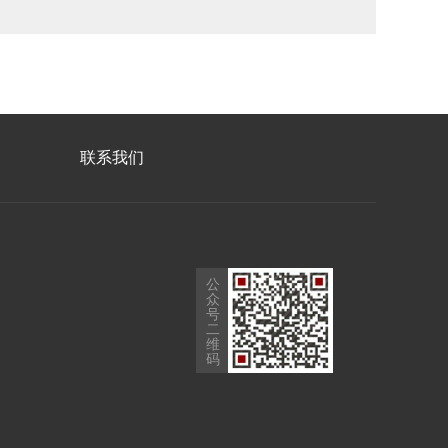
联系我们
公
众
号
二
维
码