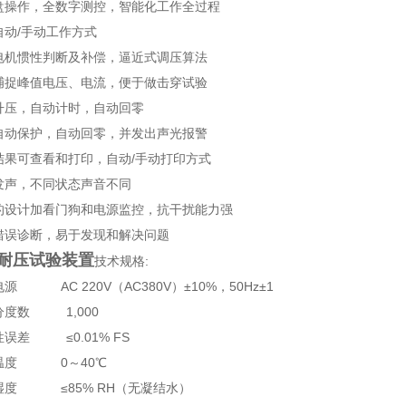
键盘操作，全数字测控，智能化工作全过程
控自动/手动工作方式
动电机惯性判断及补偿，逼近式调压算法
动捕捉峰值电压、电流，便于做击穿试验
动升压，自动计时，自动回零
限自动保护，自动回零，并发出声光报警
验结果可查看和打印，自动/手动打印方式
音发声，不同状态声音不同
良的设计加看门狗和电源监控，抗干扰能力强
动错误诊断，易于发现和解决问题
耐压试验装置
技术规格:
电源 AC 220V（AC380V）±10%，50Hz±1
示分度数 1,000
性误差 ≤0.01% FS
境温度 0～40℃
境湿度 ≤85% RH（无凝结水）