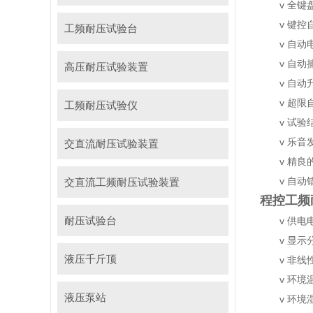
v 全
v 键
工频耐压试验台
v 自
v 自
高压耐压试验装置
v 自
v 超
工频耐压试验仪
v 试
v 乐
交直流耐压试验装置
v 精
v 自
交直流工频耐压试验装置
程控工频
耐压试验台
v 供电
v 显
液压千斤顶
v 非线
v 环
液压泵站
v 环