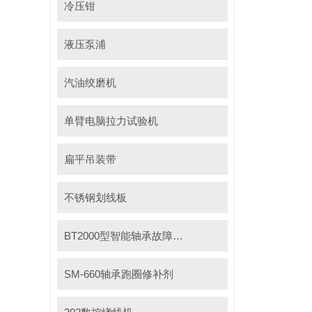
冷压钳
液压泵浦
汽油绞磨机
单臂电脑拉力试验机
扁平吊装带
不锈钢划线板
BT2000型智能轴承故障测试仪
SM-660轴承跑圈修补剂