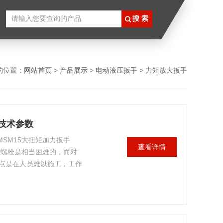
的位置：
网站首页
>
产品展示
>
电动液压扳手
> 力矩放大扳手
）技术参数
MSM15大扭矩加力扳手
查看详情
径螺栓是相当困难的，而对
点是在人员难以施工，工作
加困难，有时甚至是无法操
您解决这一难题。