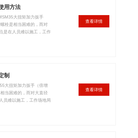
）使用方法
MSM35大扭矩加力扳手
查看详情
径螺栓是相当困难的，而对
点是在人员难以施工，工作
加困难，有时甚至是无法操
您解决这一难题。
定制
M55大扭矩加力扳手（倍增
查看详情
是相当困难的，而对大直径
人员难以施工，工作场地局
，有时甚至是无法操作的。
这一难题。