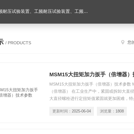
耐压试验台、高压耐压试验装置、交流耐压试验装置 、交直流耐压试验装置 、交直流工频耐压试验装置、耐压试验台
示
您
/ PRODUCTS
MSM15大扭矩加力扳手（倍增器
MSM15大扭矩加力扳手（倍增器）技术参数 
（倍增器） 在工业生产中，紧固或拆卸大直
大直径螺栓进行定扭矩值紧固就更加困难，特
场地局限的情况下，使用大规格扭矩扳手就更
更新时间：
2025-06-04
浏览量：
1808
作的。为解决上述问题，使作本机具便可帮助