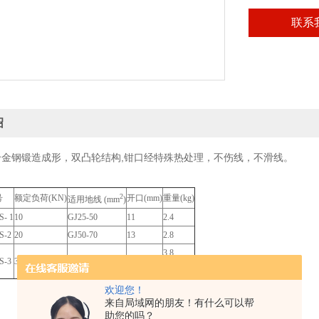
联系
绍
合金钢锻造成形，双凸轮结构,钳口经特殊热处理，不伤线，不滑线。
2
号
额定负荷(KN)
开口(mm)
重量(kg)
适用地线 (mm
)
- 1
10
GJ25-50
11
2.4
S-2
20
GJ50-70
13
2.8
3.8
S-3
30
GJ70-120
15
欢迎您！
来自局域网的朋友！有什么可以帮
助您的吗？