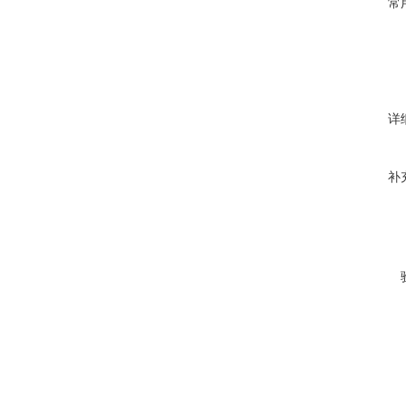
常
详
补