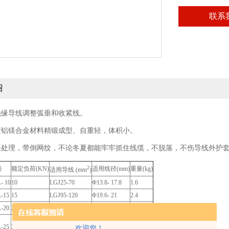
联系
绍
绝缘导线调整弧垂和收紧线。
度铝镁合金材料精锻成型、自重轻，体积小。
殊处理，带倒网纹，不论冬夏都能牢牢抓住线缆，不脱落，不伤导线外护
2
号
额定负荷(KN)
适用线径(mm)
重量(kg)
适用导线 (mm
)
- 10
10
LGJ25-70
Φ13.8- 17.8
1.6
-15
15
LGJ95-120
Φ19.6- 21
2.4
-20
20
LGJ150-240
Φ22.6- 26.4
2.8
3.5
-25
25
LGJ300-400
Φ27.4- 32
欢迎您！