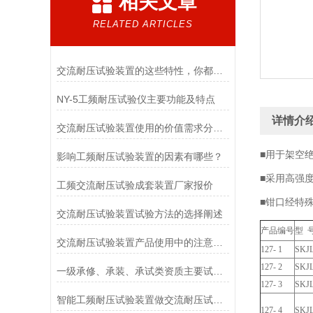
相关文章
RELATED ARTICLES
交流耐压试验装置的这些特性，你都了解吗？
NY-5工频耐压试验仪主要功能及特点
详情介
交流耐压试验装置使用的价值需求分析判断要求
■用于架空
影响工频耐压试验装置的因素有哪些？
■采用高强
工频交流耐压试验成套装置厂家报价
■钳口经特
交流耐压试验装置试验方法的选择阐述
产品编号
型 
交流耐压试验装置产品使用中的注意事项
127- 1
SKJL
127- 2
SKJL
一级承修、承装、承试类资质主要试验设备配置表
127- 3
SKJL
智能工频耐压试验装置做交流耐压试验时应留意的几点要求
127- 4
SKJL