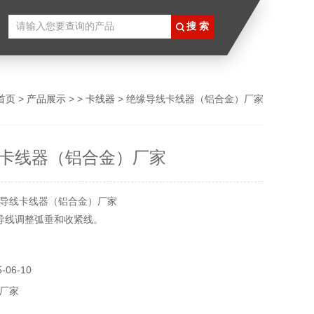
首页
>
产品展示
> >
卡线器
> 绝缘导线卡线器（铝合金）厂家
卡线器（铝合金）厂家
导线卡线器（铝合金）厂家
导线调整弧垂和收紧线。
镁合金材料精锻成型、自重轻，体积小。
06-10
厂家
理，带倒网纹，不论冬夏都能牢牢抓住线缆，不脱落，不伤导