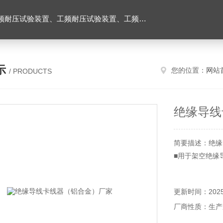
耐压试验台、高压耐压试验装置、交流耐压试验装置 、交直流耐压试验装置 、交直流工频耐压试验装置、耐压试验台
示
您的位置：
网站
/ PRODUCTS
绝缘导线
简要描述：绝缘
■用于架空绝缘
■采用高强度铝
更新时间：2025-
厂商性质：生产
■钳口经特殊处
线外护套。