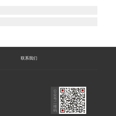
联系我们
公
众
号
二
维
码