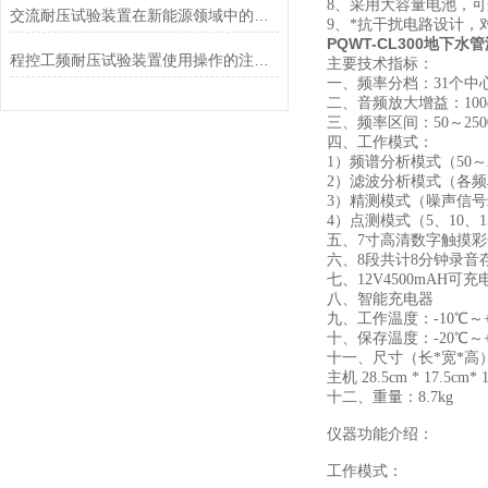
8、采用大容量电池，
交流耐压试验装置在新能源领域中的应用前景展望
9、*抗干扰电路设计
PQWT-CL300地下
程控工频耐压试验装置使用操作的注意事项一些说明
主要技术指标：
一、频率分档：31个中
二、音频放大增益：100
三、频率区间：50～250
四、工作模式：
1）频谱分析模式（50～
2）滤波分析模式（各
3）精测模式（噪声信号
4）点测模式（5、10、
五、7寸高清数字触摸
六、8段共计8分钟录
七、12V4500mAH可
八、智能充电器
九、工作温度：-10℃～+
十、保存温度：-20℃～+
十一、尺寸（长*宽*高）：外箱 
主机 28.5cm * 17.5cm* 
十二、重量：8.7kg
仪器功能介绍：
工作模式：