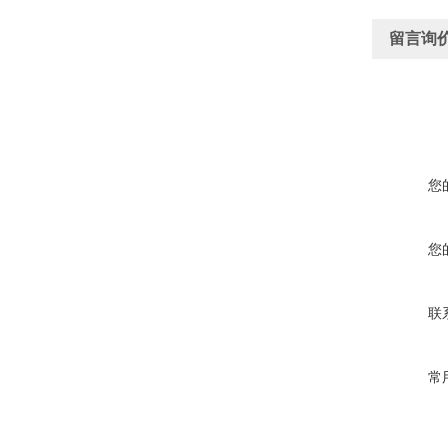
留言询
您
您
联
常