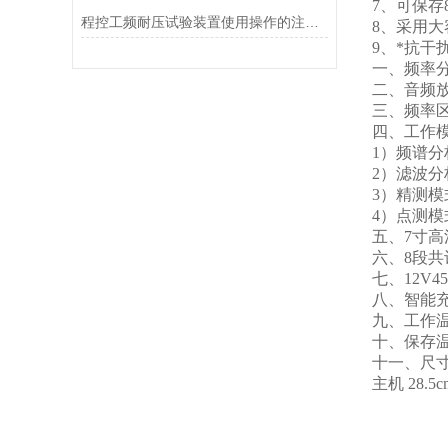
7、可保存
程控工频耐压试验装置使用操作的注意事项一些说明
8、采用
9、*抗
一、频率分
二、音频放
三、频率区间
四、工作
1）频谱分
2）滤波
3）精测
4）点测模
五、7寸
六、8段
七、12V4
八、智能
九、工作温
十、保存温
十一、尺寸（长
主机 28.5cm