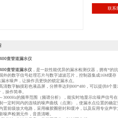
联系
绍
L400查管道漏水仪
：
L400查管道漏水仪
，是一款性能优异的漏水检测仪器，拥有*的
了国外的数字信号处理芯片与数字滤波芯片，控制器集成16M缓
出漏水噪声，让操作员更快的锁定漏水点。
高清数字触摸彩色液晶屏，分辨率达到800*480，可以提供8
计，操作简单。
0～3000Hz的频率范围（频谱分析），能实时地显示出噪声信号
绘制一定时间内的连续的噪声曲线（点测），使漏水点位置的确定
器内置前级放大电路，采用橡胶圈密封和缓冲，以及应用专业声学
全新噪声检测元件，音质清晰。