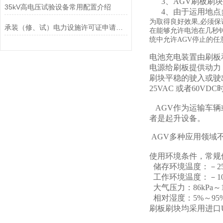
3、AGV刷板刷块
35kV高电压试验设备常用配置介绍
4、由于运用地点
为取得良好效果,必须保
承装（修、试）电力设施许可证申请条件
在能够允许电池在几秒
统中允许AGV停止的
电池充电装置由刷板
电源给刷板提供动力
刷块平稳的驶入或驶
25VAC 或者60
AGV作为运输车辆
者是起升设备。
AGV多种应用领域
使用环境条件，常规
储存环境温度：－25
工作环境温度：－10
大气压力：86kPa～1
相对湿度：5%～95
刷板刷块均采用进口U