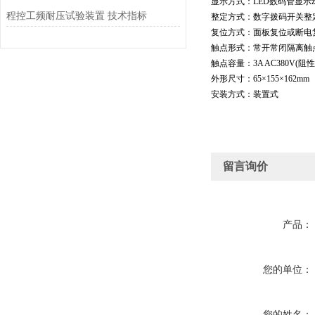
显示方式：LED数码管显示z
程控工频耐压试验装置 技术指标
整定方式：数字拨码开关整
复位方式：面板复位或断电
触点形式：常开常闭隔离触
触点容量：3A AC380V(阻性
外形尺寸：65×155×162mm
安装方式：装置式
留言询价
产品：
您的单位：
您的姓名：