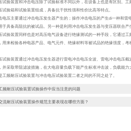
验装置和冲击电压除了试验标准不同以外，在设备上也是有区别。工频
压试验箱和试验装置组成，具备抗干扰性强和性价比高等特点。
压主要通过冲击电压发生器产生的；操作冲击电压的产生di一种和雷
用于具备高阻抗的被试品。另一种是利用冲击电压发生器与变压器联合产
验装置同样也是对高压电气设备进行绝缘测试的一种手段，它通过工频
，用来检验各种电器产品、电气元件、绝缘材料等被试品的绝缘强度，考
验装置通过冲击电压发生器进行雷电冲击电压全波、雷电冲击电压截波
，并采取带阻滤波措施，在大电容量负载下能产生标准冲击波，负载能力
频耐压试验装置与冲击电压试验装置二者之间的不同之处了。
工频耐压试验装置试验操作中应当注意的问题
交流耐压试验装置操作规范主要表现在哪些方面？