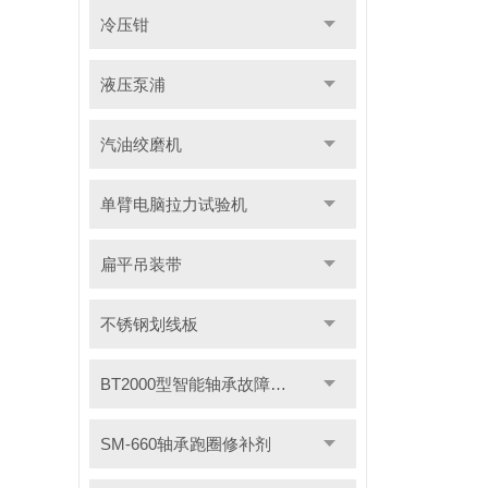
冷压钳
液压泵浦
汽油绞磨机
单臂电脑拉力试验机
扁平吊装带
不锈钢划线板
BT2000型智能轴承故障测试仪
SM-660轴承跑圈修补剂