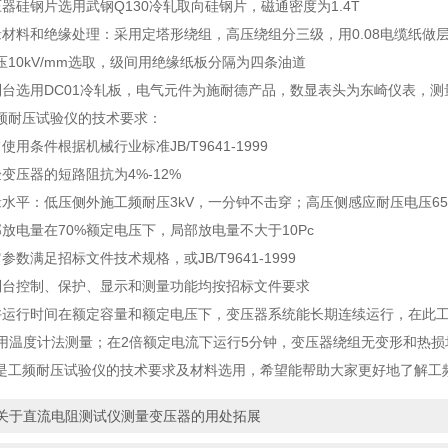
硅钢片选用武钢Q130冷轧取向硅钢片，磁通密度为1.4T
料和绝缘处理：采用定塔形绕组，高压绕组分三级，用0.08电缆纸做层间
压10kV/mm选取，级间用绝缘纸板分隔为四条油道
选用DC01冷轧板，电气元件为施耐德产品，数显表头为东崎仪表，测量
耐压试验仪的技术要求：
条件根据机械行业标准JB/T9641-1999
压器的短路阻抗为4%-12%
平：低压侧外施工频耐压3kV，一分钟不击穿；高压侧感应耐压电压65kV
电量在70%额定电压下，局部放电量不大于10Pc
满足招标文件技术规格，或JB/T9641-1999
控制、保护、显示和测量功能均按招标文件要求
行时间在额定容量和额定电压下，变压器系统能长期连续运行，在此工况
K,用温度计法测量；在2倍额定电流下运行5分钟，变压器绕组无变形和热损
频耐压试验仪的技术要求及材料选用，希望能帮助大家更好地了解工
关于直流电阻测试仪测量变压器的用处拓展