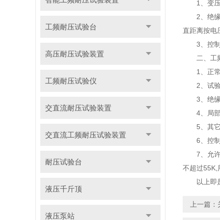
1、变压器
2、绝缘材
工频耐压试验台
直距离按电
3、控制台
高压耐压试验装置
二、工频
1、正常使用
工频耐压试验仪
2、试验变
3、绝缘水
交直流耐压试验装置
4、局部放
5、其它参数
交直流工频耐压试验装置
6、控制台
7、允许运
耐压试验台
不超过55
以上即是工
液压千斤顶
上一篇：
液压泵站