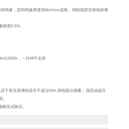
绝缘，层间绝缘厚度按8kV/mm选取，绕组端部至铁轭的垂
精度0.5%
/100Hz，一分钟不击穿
下变压器绕组温升不超过65K,用电阻法测量；顶层油温升
坏。
频耐压试验仪。