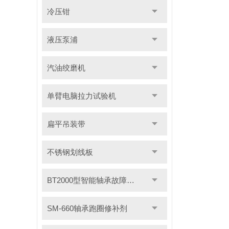
冷压钳
液压泵浦
汽油绞磨机
单臂电脑拉力试验机
扁平吊装带
不锈钢划线板
BT2000型智能轴承故障测试仪
SM-660轴承跑圈修补剂