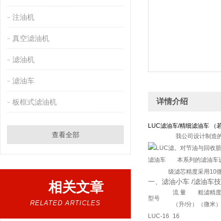
注油机
真空滤油机
滤油机
滤油车
详情介绍
板框式滤油机
LUC滤油车/精细滤油车
（
查看全部
我公司设计制造的
滤。对节油与回收
本系列的滤油车设
级滤芯精度采用10微
一、滤油小车 /滤油车
相关文章
流 量
粗滤精
型号
RELATED ARTICLES
（升/分）
（微米
LUC-16
16