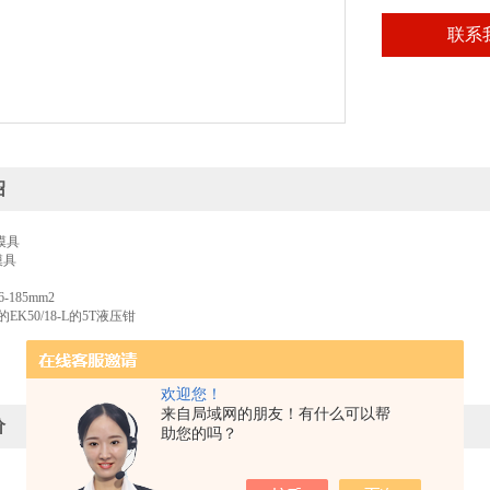
联系
绍
T模具
模具
185mm2
e的EK50/18-L的5T液压钳
欢迎您！
来自局域网的朋友！有什么可以帮
价
助您的吗？