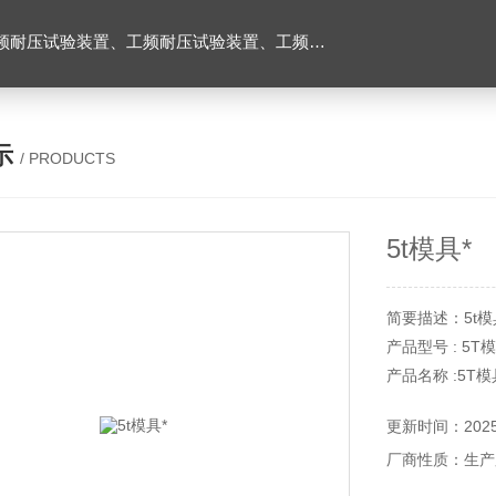
耐压试验台、高压耐压试验装置、交流耐压试验装置 、交直流耐压试验装置 、交直流工频耐压试验装置、耐压试验台
示
/ PRODUCTS
5t模具*
简要描述：5t模
产品型号 : 5T
产品名称 :5T模
产 品 说 明
更新时间：2025-
压接范围：Cu6-
厂商性质：生产
适用于 Klauke