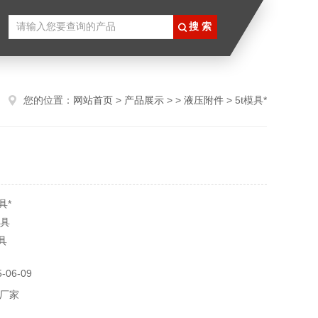
您的位置：
网站首页
>
产品展示
> >
液压附件
> 5t模具*
具*
模具
具
06-09
185mm2
厂家
的EK50/18-L的5T液压钳