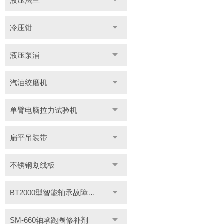
液压法兰
冷压钳
液压泵浦
汽油绞磨机
单臂电脑拉力试验机
扁平吊装带
不锈钢划线板
BT2000型智能轴承故障测试仪
SM-660轴承跑圈修补剂