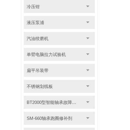
冷压钳
液压泵浦
汽油绞磨机
单臂电脑拉力试验机
扁平吊装带
不锈钢划线板
BT2000型智能轴承故障测试仪
SM-660轴承跑圈修补剂